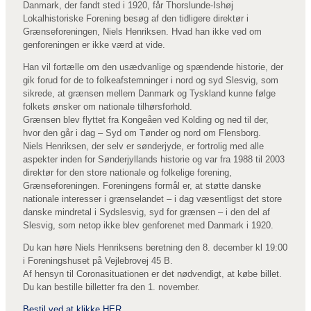
Danmark, der fandt sted i 1920, får Thorslunde-Ishøj
Lokalhistoriske Forening besøg af den tidligere direktør i
Grænseforeningen, Niels Henriksen. Hvad han ikke ved om
genforeningen er ikke værd at vide.
Han vil fortælle om den usædvanlige og spændende historie, der
gik forud for de to folkeafstemninger i nord og syd Slesvig, som
sikrede, at grænsen mellem Danmark og Tyskland kunne følge
folkets ønsker om nationale tilhørsforhold.
Grænsen blev flyttet fra Kongeåen ved Kolding og ned til der,
hvor den går i dag – Syd om Tønder og nord om Flensborg.
Niels Henriksen, der selv er sønderjyde, er fortrolig med alle
aspekter inden for Sønderjyllands historie og var fra 1988 til 2003
direktør for den store nationale og folkelige forening,
Grænseforeningen. Foreningens formål er, at støtte danske
nationale interesser i grænselandet – i dag væsentligst det store
danske mindretal i Sydslesvig, syd for grænsen – i den del af
Slesvig, som netop ikke blev genforenet med Danmark i 1920.
Du kan høre Niels Henriksens beretning den 8. december kl 19:00
i Foreningshuset på Vejlebrovej 45 B.
Af hensyn til Coronasituationen er det nødvendigt, at købe billet.
Du kan bestille billetter fra den 1. november.
Bestil ved at klikke
HER
.