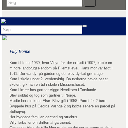
Villy Bonke
Kom til Ishøj 1939, hvor Villys far, der er født i 1907, købte en
mindre landbrugsejendom på Pilemøllevej. Hans mor var født i
1911. Der var dyr på gården og der blev dyrket grønsager.
Kom i skole under 2. verdenskrig. Da tyskerne havde besat
skolen, gik han en tid i skole i Missionshuset.
Kom i lærer hos gartner Viggo Henriksen i Torslunde.
Blev soldat og tog som gartner til Norge.
Mødte her sin kone Else. Blev gift i 1958. Parret fik 2 børn.
Byggede hus på Georgs Vænge 2 og købte senere en parcel på
Solhøjvej.
Her byggede familien gartneri og stuehus.
Villy fortæller om driften af gartneriet.
Gartneriet blev, da Villy blev ældre og det var sværere at drive