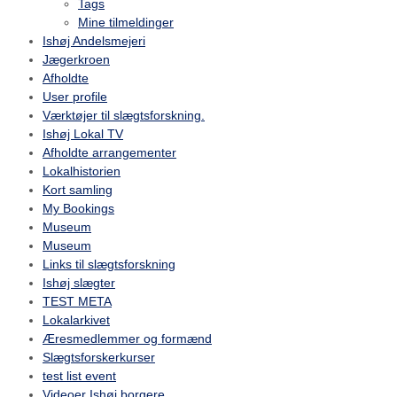
Tags
Mine tilmeldinger
Ishøj Andelsmejeri
Jægerkroen
Afholdte
User profile
Værktøjer til slægtsforskning.
Ishøj Lokal TV
Afholdte arrangementer
Lokalhistorien
Kort samling
My Bookings
Museum
Museum
Links til slægtsforskning
Ishøj slægter
TEST META
Lokalarkivet
Æresmedlemmer og formænd
Slægtsforskerkurser
test list event
Videoer Ishøj borgere