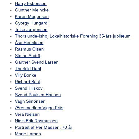
Harry Esbensen
Günther Meincke
Karen Mogensen
Gyorgy Hungardi
Telse Jørgensen
Thorslunde-Ishøj Lokalhistoriske Forening 35-års jubilæum
Åse Henriksen
Rasmus Olsen
Stefan Andrä
Gartner Svend Larsen
Thorkild Dahl
Villy Bonke
Richard Bast
Svend Hilskov
Svend Poulsen Hansen
Vagn Simonsen
Æresmedlem Viggo Friis
Vera Nielsen
Niels Erik Rasmussen
Portræt af Per Madsen, 70 år
Marie Larsen