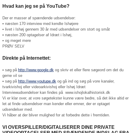
Hvad kan jeg se på YouTube?
Der er masser af spændende udsendelser:
• næsten 170 interview med kendte Ishøjere
• livet i Ishøj gennem 30 år med udsendelser om stort og småt
• næsten 200 optagelser af Idræt i Ishøj,
• og meget mere
PRØV SELV
Direkte på Internettet:
• søg på
http://www.google.dk
og skriv et eller flere søgeord om det du
gerne vil se
• søg på
http://www.youtupe.dk
og gå ind og søg på vore kanaler,
tvarkivishoj eller videoarkivishoj eller Ishøj Idræt
Interviewudsendelser kan findes på www.ishojlokalhistorisk.dk
Vi er klar over, at vore søgetekster kunne være bedre, så det ikke altid er
let at finde udsendelser man kender eller emner, der er optaget
udsendelser med.
Vi håber at der bliver mulighed for at forbedre dette i fremtiden.
VI OVERSPILLER/DIGITALISERER DINE PRIVATE
VIDEOOPTAGELSER MED SPÆNDENDE INDSLAG FRA