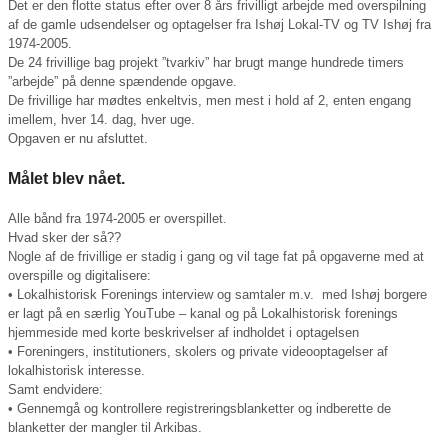
Det er den flotte status efter over 8 års frivilligt arbejde med overspilning
af de gamle udsendelser og optagelser fra Ishøj Lokal-TV og TV Ishøj fra
1974-2005.
De 24 frivillige bag projekt ”tvarkiv” har brugt mange hundrede timers
”arbejde” på denne spændende opgave.
De frivillige har mødtes enkeltvis, men mest i hold af 2, enten engang
imellem, hver 14. dag, hver uge.
Opgaven er nu afsluttet.
Målet blev nået.
Alle bånd fra 1974-2005 er overspillet.
Hvad sker der så??
Nogle af de frivillige er stadig i gang og vil tage fat på opgaverne med at
overspille og digitalisere:
• Lokalhistorisk Forenings interview og samtaler m.v. med Ishøj borgere
er lagt på en særlig YouTube – kanal og på Lokalhistorisk forenings
hjemmeside med korte beskrivelser af indholdet i optagelsen
• Foreningers, institutioners, skolers og private videooptagelser af
lokalhistorisk interesse.
Samt endvidere:
• Gennemgå og kontrollere registreringsblanketter og indberette de
blanketter der mangler til Arkibas.