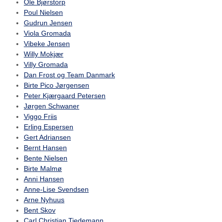
Ole Bjørstorp
Poul Nielsen
Gudrun Jensen
Viola Gromada
Vibeke Jensen
Willy Mokjær
Villy Gromada
Dan Frost og Team Danmark
Birte Pico Jørgensen
Peter Kjærgaard Petersen
Jørgen Schwaner
Viggo Friis
Erling Espersen
Gert Adriansen
Bernt Hansen
Bente Nielsen
Birte Malmø
Anni Hansen
Anne-Lise Svendsen
Arne Nyhuus
Bent Skov
Carl Christian Tiedemann