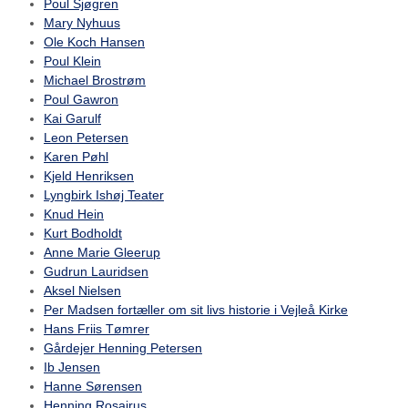
Poul Sjøgren
Mary Nyhuus
Ole Koch Hansen
Poul Klein
Michael Brostrøm
Poul Gawron
Kai Garulf
Leon Petersen
Karen Pøhl
Kjeld Henriksen
Lyngbirk Ishøj Teater
Knud Hein
Kurt Bodholdt
Anne Marie Gleerup
Gudrun Lauridsen
Aksel Nielsen
Per Madsen fortæller om sit livs historie i Vejleå Kirke
Hans Friis Tømrer
Gårdejer Henning Petersen
Ib Jensen
Hanne Sørensen
Henning Rosairus