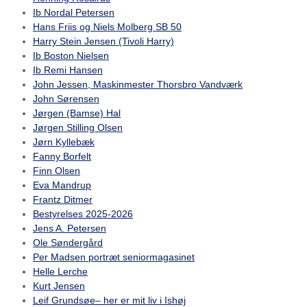
Ib Nordal Petersen
Hans Friis og Niels Molberg SB 50
Harry Stein Jensen (Tivoli Harry)
Ib Boston Nielsen
Ib Remi Hansen
John Jessen, Maskinmester Thorsbro Vandværk
John Sørensen
Jørgen (Bamse) Hal
Jørgen Stilling Olsen
Jørn Kyllebæk
Fanny Borfelt
Finn Olsen
Eva Mandrup
Frantz Ditmer
Bestyrelses 2025-2026
Jens A. Petersen
Ole Søndergård
Per Madsen portræt seniormagasinet
Helle Lerche
Kurt Jensen
Leif Grundsøe– her er mit liv i Ishøj