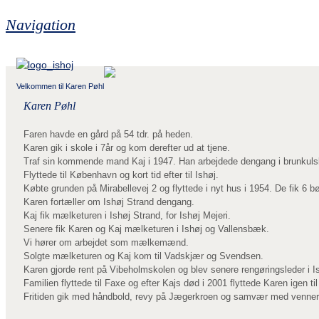
Navigation
Velkommen til Karen Pøhl
Karen Pøhl
Faren havde en gård på 54 tdr. på heden.
Karen gik i skole i 7år og kom derefter ud at tjene.
Traf sin kommende mand Kaj i 1947. Han arbejdede dengang i brunkulslej
Flyttede til København og kort tid efter til Ishøj.
Købte grunden på Mirabellevej 2 og flyttede i nyt hus i 1954. De fik 6 bø
Karen fortæller om Ishøj Strand dengang.
Kaj fik mælketuren i Ishøj Strand, for Ishøj Mejeri.
Senere fik Karen og Kaj mælketuren i Ishøj og Vallensbæk.
Vi hører om arbejdet som mælkemænd.
Solgte mælketuren og Kaj kom til Vadskjær og Svendsen.
Karen gjorde rent på Vibeholmskolen og blev senere rengøringsleder i
Familien flyttede til Faxe og efter Kajs død i 2001 flyttede Karen igen til
Fritiden gik med håndbold, revy på Jægerkroen og samvær med venner 