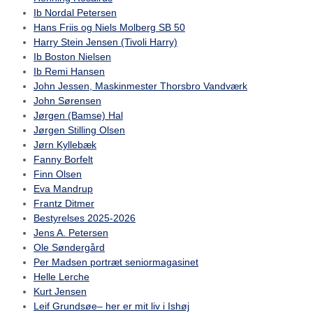
Ib Nordal Petersen
Hans Friis og Niels Molberg SB 50
Harry Stein Jensen (Tivoli Harry)
Ib Boston Nielsen
Ib Remi Hansen
John Jessen, Maskinmester Thorsbro Vandværk
John Sørensen
Jørgen (Bamse) Hal
Jørgen Stilling Olsen
Jørn Kyllebæk
Fanny Borfelt
Finn Olsen
Eva Mandrup
Frantz Ditmer
Bestyrelses 2025-2026
Jens A. Petersen
Ole Søndergård
Per Madsen portræt seniormagasinet
Helle Lerche
Kurt Jensen
Leif Grundsøe– her er mit liv i Ishøj