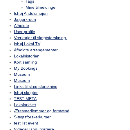
Tags
Mine tilmeldinger
Ishøj Andelsmejeri
Jægerkroen
Afholdte
User profile
Værktøjer til slægtsforskning.
Ishøj Lokal TV
Afholdte arrangementer
Lokalhistorien
Kort samling
My Bookings
Museum
Museum
Links til slægtsforskning
Ishøj slægter
TEST META
Lokalarkivet
Æresmedlemmer og formænd
Slægtsforskerkurser
test list event
Videoer Ishøj borgere