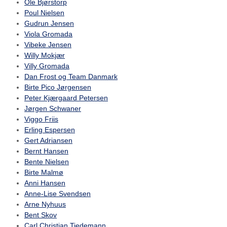
Ole Bjørstorp
Poul Nielsen
Gudrun Jensen
Viola Gromada
Vibeke Jensen
Willy Mokjær
Villy Gromada
Dan Frost og Team Danmark
Birte Pico Jørgensen
Peter Kjærgaard Petersen
Jørgen Schwaner
Viggo Friis
Erling Espersen
Gert Adriansen
Bernt Hansen
Bente Nielsen
Birte Malmø
Anni Hansen
Anne-Lise Svendsen
Arne Nyhuus
Bent Skov
Carl Christian Tiedemann