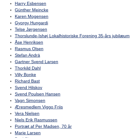
Harry Esbensen
Günther Meincke
Karen Mogensen
Gyorgy Hungardi
Telse Jørgensen
Thorslunde-Ishøj Lokalhistoriske Forening 35-års jubilæum
Åse Henriksen
Rasmus Olsen
Stefan Andrä
Gartner Svend Larsen
Thorkild Dahl
Villy Bonke
Richard Bast
Svend Hilskov
Svend Poulsen Hansen
Vagn Simonsen
Æresmedlem Viggo Friis
Vera Nielsen
Niels Erik Rasmussen
Portræt af Per Madsen, 70 år
Marie Larsen