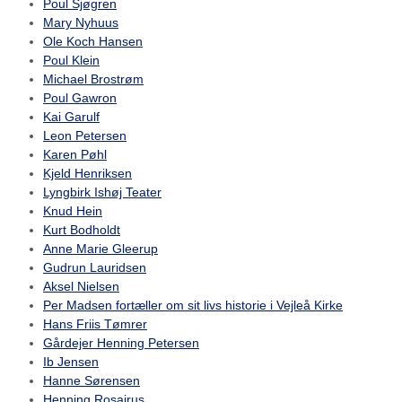
Poul Sjøgren
Mary Nyhuus
Ole Koch Hansen
Poul Klein
Michael Brostrøm
Poul Gawron
Kai Garulf
Leon Petersen
Karen Pøhl
Kjeld Henriksen
Lyngbirk Ishøj Teater
Knud Hein
Kurt Bodholdt
Anne Marie Gleerup
Gudrun Lauridsen
Aksel Nielsen
Per Madsen fortæller om sit livs historie i Vejleå Kirke
Hans Friis Tømrer
Gårdejer Henning Petersen
Ib Jensen
Hanne Sørensen
Henning Rosairus