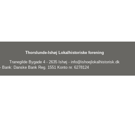
Thorslunde-Ishøj Lokalhistoriske forening
Tranegilde Bygade 4 - 2635 Ishøj - info@ishoejlokalhistorisk.dk
 Bank: Danske Bank Reg. 1551 Konto nr. 6278124