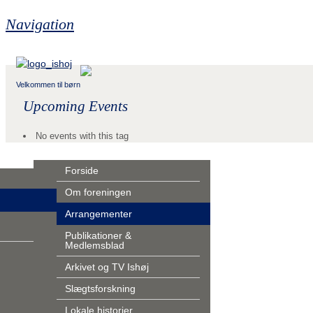
Navigation
Velkommen til børn
Upcoming Events
No events with this tag
Forside
Om foreningen
gen
Arrangementer
gementer
25-2026
Publikationer &
Medlemsblad
torie
Arkivet og TV Ishøj
møder
Slægtsforskning
ormål
g på
Lokale historier
urser