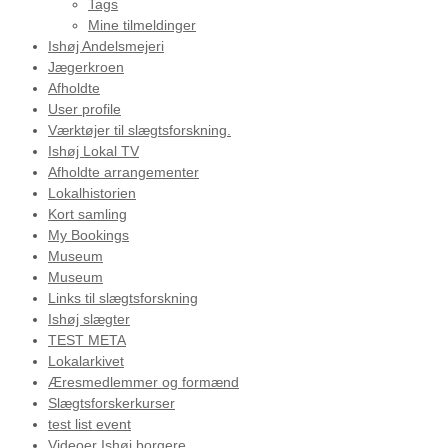
Tags
Mine tilmeldinger
Ishøj Andelsmejeri
Jægerkroen
Afholdte
User profile
Værktøjer til slægtsforskning.
Ishøj Lokal TV
Afholdte arrangementer
Lokalhistorien
Kort samling
My Bookings
Museum
Museum
Links til slægtsforskning
Ishøj slægter
TEST META
Lokalarkivet
Æresmedlemmer og formænd
Slægtsforskerkurser
test list event
Videoer Ishøj borgere