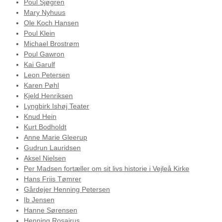
Poul Sjøgren
Mary Nyhuus
Ole Koch Hansen
Poul Klein
Michael Brostrøm
Poul Gawron
Kai Garulf
Leon Petersen
Karen Pøhl
Kjeld Henriksen
Lyngbirk Ishøj Teater
Knud Hein
Kurt Bodholdt
Anne Marie Gleerup
Gudrun Lauridsen
Aksel Nielsen
Per Madsen fortæller om sit livs historie i Vejleå Kirke
Hans Friis Tømrer
Gårdejer Henning Petersen
Ib Jensen
Hanne Sørensen
Henning Rosairus