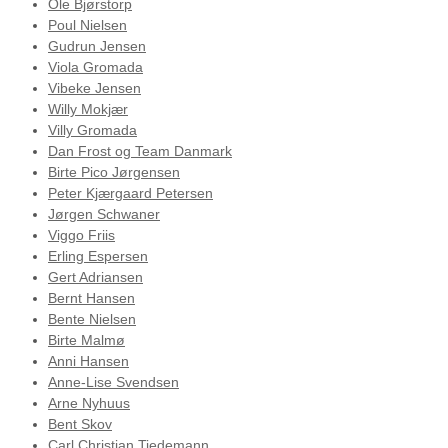
Ole Bjørstorp
Poul Nielsen
Gudrun Jensen
Viola Gromada
Vibeke Jensen
Willy Mokjær
Villy Gromada
Dan Frost og Team Danmark
Birte Pico Jørgensen
Peter Kjærgaard Petersen
Jørgen Schwaner
Viggo Friis
Erling Espersen
Gert Adriansen
Bernt Hansen
Bente Nielsen
Birte Malmø
Anni Hansen
Anne-Lise Svendsen
Arne Nyhuus
Bent Skov
Carl Christian Tiedemann