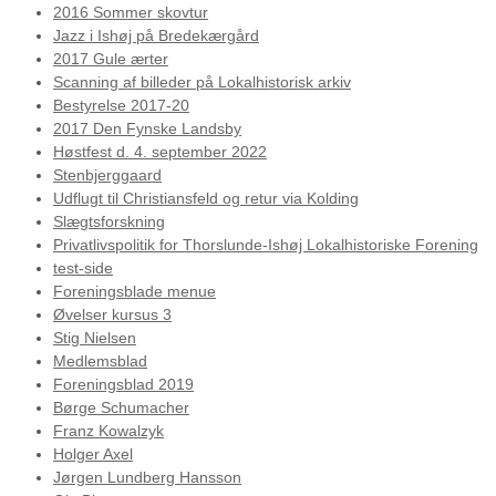
2016 Sommer skovtur
Jazz i Ishøj på Bredekærgård
2017 Gule ærter
Scanning af billeder på Lokalhistorisk arkiv
Bestyrelse 2017-20
2017 Den Fynske Landsby
Høstfest d. 4. september 2022
Stenbjerggaard
Udflugt til Christiansfeld og retur via Kolding
Slægtsforskning
Privatlivspolitik for Thorslunde-Ishøj Lokalhistoriske Forening
test-side
Foreningsblade menue
Øvelser kursus 3
Stig Nielsen
Medlemsblad
Foreningsblad 2019
Børge Schumacher
Franz Kowalzyk
Holger Axel
Jørgen Lundberg Hansson