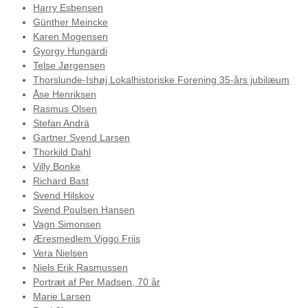
Harry Esbensen
Günther Meincke
Karen Mogensen
Gyorgy Hungardi
Telse Jørgensen
Thorslunde-Ishøj Lokalhistoriske Forening 35-års jubilæum
Åse Henriksen
Rasmus Olsen
Stefan Andrä
Gartner Svend Larsen
Thorkild Dahl
Villy Bonke
Richard Bast
Svend Hilskov
Svend Poulsen Hansen
Vagn Simonsen
Æresmedlem Viggo Friis
Vera Nielsen
Niels Erik Rasmussen
Portræt af Per Madsen, 70 år
Marie Larsen