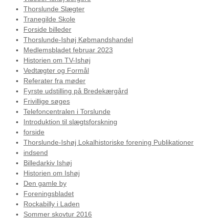
Thorslunde Slægter
Tranegilde Skole
Forside billeder
Thorslunde-Ishøj Købmandshandel
Medlemsbladet februar 2023
Historien om TV-Ishøj
Vedtægter og Formål
Referater fra møder
Fyrste udstilling på Bredekærgård
Frivillige søges
Telefoncentralen i Torslunde
Introduktion til slægtsforskning
forside
Thorslunde-Ishøj Lokalhistoriske forening Publikationer
indsend
Billedarkiv Ishøj
Historien om Ishøj
Den gamle by
Foreningsbladet
Rockabilly i Laden
Sommer skovtur 2016