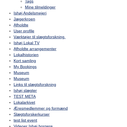
Tags
Mine tilmeldinger
Ishøj Andelsmejeri
Jægerkroen
Afholdte
User profile
Værktøjer til slægtsforskning.
Ishøj Lokal TV
Afholdte arrangementer
Lokalhistorien
Kort samling
My Bookings
Museum
Museum
Links til slægtsforskning
Ishøj slægter
TEST META
Lokalarkivet
Æresmedlemmer og formænd
Slægtsforskerkurser
test list event
Videoer Ishøj borgere