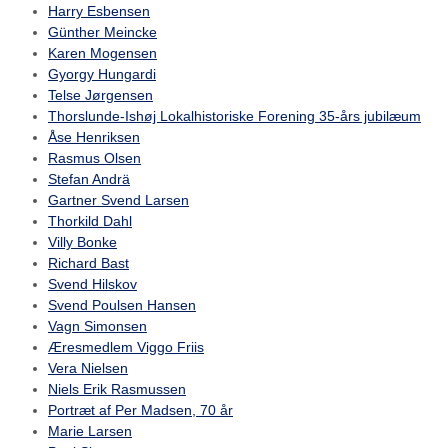
Harry Esbensen
Günther Meincke
Karen Mogensen
Gyorgy Hungardi
Telse Jørgensen
Thorslunde-Ishøj Lokalhistoriske Forening 35-års jubilæum
Åse Henriksen
Rasmus Olsen
Stefan Andrä
Gartner Svend Larsen
Thorkild Dahl
Villy Bonke
Richard Bast
Svend Hilskov
Svend Poulsen Hansen
Vagn Simonsen
Æresmedlem Viggo Friis
Vera Nielsen
Niels Erik Rasmussen
Portræt af Per Madsen, 70 år
Marie Larsen