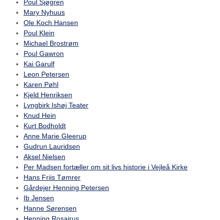
Poul Sjøgren
Mary Nyhuus
Ole Koch Hansen
Poul Klein
Michael Brostrøm
Poul Gawron
Kai Garulf
Leon Petersen
Karen Pøhl
Kjeld Henriksen
Lyngbirk Ishøj Teater
Knud Hein
Kurt Bodholdt
Anne Marie Gleerup
Gudrun Lauridsen
Aksel Nielsen
Per Madsen fortæller om sit livs historie i Vejleå Kirke
Hans Friis Tømrer
Gårdejer Henning Petersen
Ib Jensen
Hanne Sørensen
Henning Rosairus