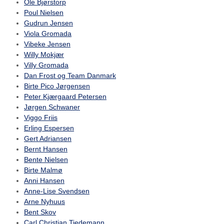
Ole Bjørstorp
Poul Nielsen
Gudrun Jensen
Viola Gromada
Vibeke Jensen
Willy Mokjær
Villy Gromada
Dan Frost og Team Danmark
Birte Pico Jørgensen
Peter Kjærgaard Petersen
Jørgen Schwaner
Viggo Friis
Erling Espersen
Gert Adriansen
Bernt Hansen
Bente Nielsen
Birte Malmø
Anni Hansen
Anne-Lise Svendsen
Arne Nyhuus
Bent Skov
Carl Christian Tiedemann