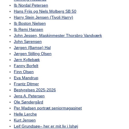
Ib Nordal Petersen
Hans Friis og Niels Molberg SB 50
Harry Stein Jensen (Tivoli Harry)
Ib Boston Nielsen
Ib Remi Hansen
John Jessen, Maskinmester Thorsbro Vandværk
John Sørensen
Jørgen (Bamse) Hal
Jørgen Stilling Olsen
Jørn Kyllebæk
Fanny Borfelt
Finn Olsen
Eva Mandrup
Frantz Ditmer
Bestyrelses 2025-2026
Jens A. Petersen
Ole Søndergård
Per Madsen portræt seniormagasinet
Helle Lerche
Kurt Jensen
Leif Grundsøe– her er mit liv i Ishøj