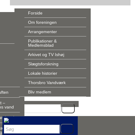
Forside
Om foreningen
gen
Arrangementer
gementer
25-2026
Publikationer &
Medlemsblad
torie
Arkivet og TV Ishøj
møder
Slægtsforskning
ormål
g på
Lokale historier
urser
orgere
Thorsbro Vandværk
.
Bliv medlem
uften
e
t –
nes vand
forskning
vandværk
værks
g