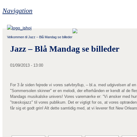
Navigation
Velkommen til Jazz – Blå Mandag se billeder
Jazz – Blå Mandag se billeder
01/09/2013 - 13:00
For 3 år siden fejrede vi vores sølvbryllup, – bl.a. med udgivelsen af 
"Sommersolen skinner" er en melodi, der efterhånden er kendt af de fles
Mandags musikalske univers! Vores varemærke er: “Vi ønsker med humø
"træskojazz" til vores publikum. Det er vigtigt for os, at vores optræd
får sig et godt grin! Alt dette samtidig med, at vi leverer flot New Orle
[SHOW AS SLID