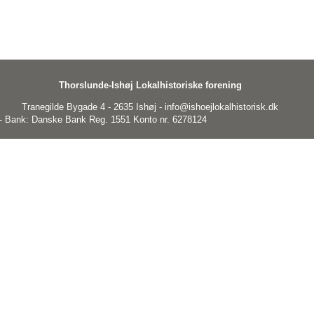
Thorslunde-Ishøj Lokalhistoriske forening
Tranegilde Bygade 4 - 2635 Ishøj - info@ishoejlokalhistorisk.dk
 Bank: Danske Bank Reg. 1551 Konto nr. 6278124